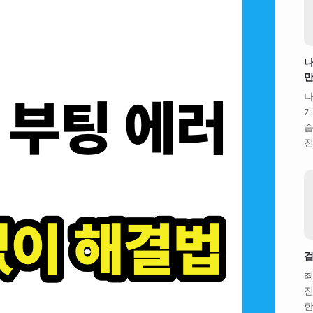
나
만
나
개
습
진
검
최
진
한