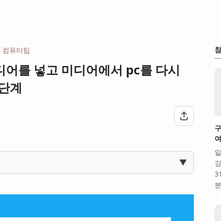
참
컴퓨터팁
디어를 넣고 미디어에서 pc를 다시
4단계
구
여
일
▼
강
3
분