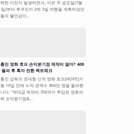
력한 지진이 발생하면서, 이번 주 금요일(7월
1일)부터 후쿠오카 2박 3일 여행을 계획하셨던
들의 불안감이…
홍진 영화 호프 손익분기점 제작비 얼마? 400
 돌파 후 흑자 전환 팩트체크
홍진 감독의 초대형 신작 영화 호프(HOPE)가
봉 19일 만에 누적 관객수 400만 명을 돌파했
니다. "역대급 제작비 700억이 투입된 영화의
짜 손익분기점&…