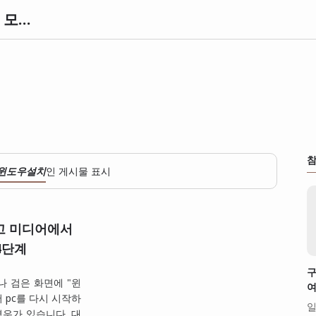
knowl 노울 정보사전 | 세상의 모든 정보와 지식 아카이브
참
윈도우설치
인 게시물 표시
고 미디어에서
4단계
구
나 검은 화면에 "윈
여
 pc를 다시 시작하
일
경우가 있습니다. 대