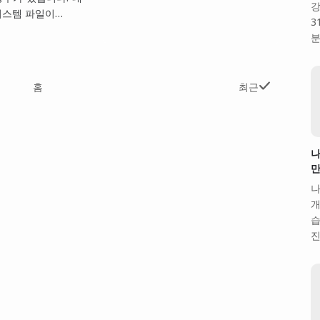
강
시스템 파일이…
3
분
홈
최근
나
만
나
개
습
진