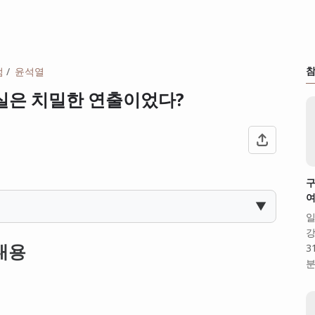
참
엄
윤석열
실은 치밀한 연출이었다?
구
여
▼
일
강
내용
3
분