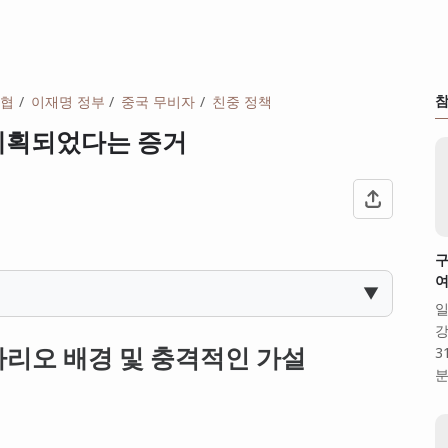
참
위협
이재명 정부
중국 무비자
친중 정책
계획되었다는 증거
구
여
▼
일
강
나리오 배경 및 충격적인 가설
3
분