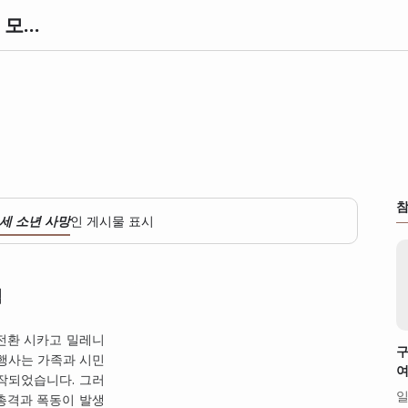
knowl 노울 정보사전 | 세상의 모든 정보와 지식 아카이브
참
4세 소년 사망
인 게시물 표시
역
전환 시카고 밀레니
구
 행사는 가족과 시민
여
작되었습니다. 그러
일
총격과 폭동이 발생