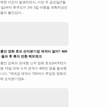
력한 지진이 발생하면서, 이번 주 금요일(7월
1일)부터 후쿠오카 2박 3일 여행을 계획하셨던
들의 불안감이…
홍진 영화 호프 손익분기점 제작비 얼마? 400
 돌파 후 흑자 전환 팩트체크
홍진 감독의 초대형 신작 영화 호프(HOPE)가
봉 19일 만에 누적 관객수 400만 명을 돌파했
니다. "역대급 제작비 700억이 투입된 영화의
짜 손익분기점&…