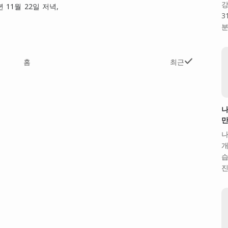
강
11월 22일 저녁,
3
분
홈
최근
나
만
나
개
습
진