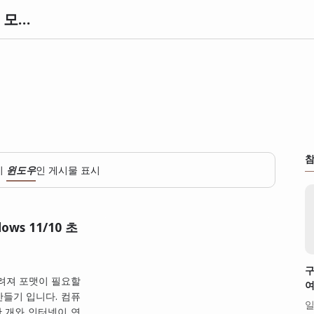
knowl 노울 정보사전 | 세상의 모든 정보와 지식 아카이브
참
이
윈도우
인 게시물 표시
ws 11/10 초
구
느려져 포맷이 필요할
여
만들기 입니다. 컴퓨
일
한 개와 인터넷이 연