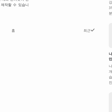
강
로 제작할 수 있습니
3
분
홈
최근
나
만
나
개
습
진