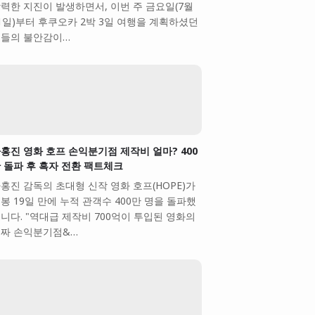
력한 지진이 발생하면서, 이번 주 금요일(7월
1일)부터 후쿠오카 2박 3일 여행을 계획하셨던
들의 불안감이…
홍진 영화 호프 손익분기점 제작비 얼마? 400
 돌파 후 흑자 전환 팩트체크
홍진 감독의 초대형 신작 영화 호프(HOPE)가
봉 19일 만에 누적 관객수 400만 명을 돌파했
니다. "역대급 제작비 700억이 투입된 영화의
짜 손익분기점&…