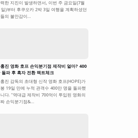
력한 지진이 발생하면서, 이번 주 금요일(7월
1일)부터 후쿠오카 2박 3일 여행을 계획하셨던
들의 불안감이…
홍진 영화 호프 손익분기점 제작비 얼마? 400
 돌파 후 흑자 전환 팩트체크
홍진 감독의 초대형 신작 영화 호프(HOPE)가
봉 19일 만에 누적 관객수 400만 명을 돌파했
니다. "역대급 제작비 700억이 투입된 영화의
짜 손익분기점&…