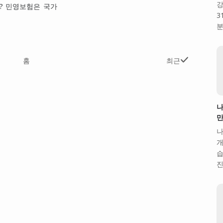
강
? 민영보험은 국가
3
분
홈
최근
나
만
나
개
습
진