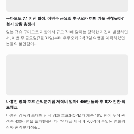
구마모토 7.1 지진 발생, 이번주 금요일 후쿠오카 여행 가도 괜찮을까?
현지 상황 총정리
일본 규슈 구마모토 지방에서 규모 7.1에 달하는 강력한 지진이 발생하면
서, 이번 주 금요일(7월 31일)부터 후쿠오카 2박 3일 여행을 계획하셨던
분들의 불안감이…
나홍진 영화 호프 손익분기점 제작비 얼마? 400만 돌파 후 흑자 전환 팩
트체크
나홍진 감독의 초대형 신작 영화 호프(HOPE)가 개봉 19일 만에 누적 관
객수 400만 명을 돌파했습니다. "역대급 제작비 700억이 투입된 영화의
진짜 손익분기점&…