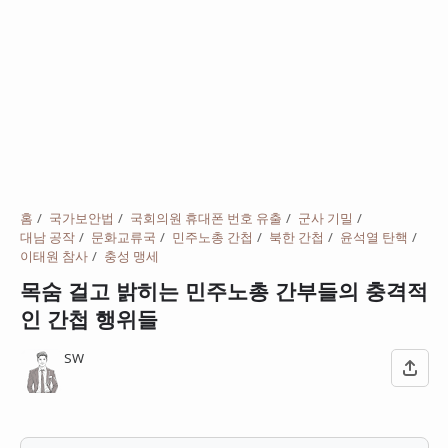
홈
국가보안법
국회의원 휴대폰 번호 유출
군사 기밀
대남 공작
문화교류국
민주노총 간첩
북한 간첩
윤석열 탄핵
이태원 참사
충성 맹세
목숨 걸고 밝히는 민주노총 간부들의 충격적
인 간첩 행위들
SW