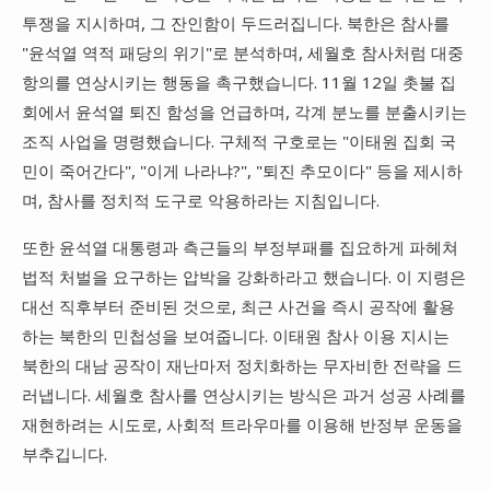
투쟁을 지시하며, 그 잔인함이 두드러집니다. 북한은 참사를
"윤석열 역적 패당의 위기"로 분석하며, 세월호 참사처럼 대중
항의를 연상시키는 행동을 촉구했습니다. 11월 12일 촛불 집
회에서 윤석열 퇴진 함성을 언급하며, 각계 분노를 분출시키는
조직 사업을 명령했습니다. 구체적 구호로는 "이태원 집회 국
민이 죽어간다", "이게 나라냐?", "퇴진 추모이다" 등을 제시하
며, 참사를 정치적 도구로 악용하라는 지침입니다.
또한 윤석열 대통령과 측근들의 부정부패를 집요하게 파헤쳐
법적 처벌을 요구하는 압박을 강화하라고 했습니다. 이 지령은
대선 직후부터 준비된 것으로, 최근 사건을 즉시 공작에 활용
하는 북한의 민첩성을 보여줍니다. 이태원 참사 이용 지시는
북한의 대남 공작이 재난마저 정치화하는 무자비한 전략을 드
러냅니다. 세월호 참사를 연상시키는 방식은 과거 성공 사례를
재현하려는 시도로, 사회적 트라우마를 이용해 반정부 운동을
부추깁니다.